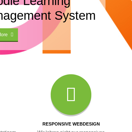
dle Learning
agement System
ore
RESPONSIVE WEBDESIGN