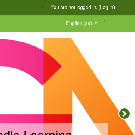
You are not logged in. (
Log in
)
English ‎(en)‎