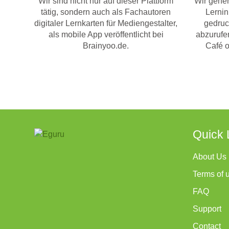
Wir sind nicht nur auf dieser Plattform
Wir gehen
tätig, sondern auch als Fachautoren
Lernin
digitaler Lernkarten für Mediengestalter,
gedruc
als mobile App veröffentlicht bei
abzurufen
Brainyoo.de.
Café o
Quick 
About Us
Terms of 
FAQ
Support
Contact