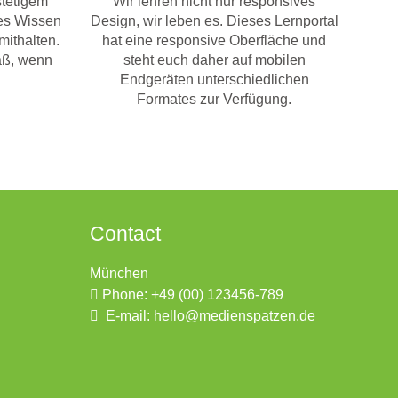
stetigem
Wir lehren nicht nur responsives
tes Wissen
Design, wir leben es. Dieses Lernportal
mithalten.
hat eine responsive Oberfläche und
aß, wenn
steht euch daher auf mobilen
Endgeräten unterschiedlichen
Formates zur Verfügung.
Contact
München
Phone: +49 (00) 123456-789
E-mail:
hello@medienspatzen.de