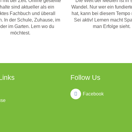
 mit der Zeit. Online gestellte
Die Welt der Medien ist in 
halte sind aktueller als ein
Wandel. Nur wer ein fundier
ktes Fachbuch und überall
hat, kann bei diesem Tempo 
. In der Schule, Zuhause, im
Sei aktiv! Lernen macht Sp
der im Garten. Lern wo du
man Erfolge sieht.
möchtest.
Links
Follow Us
Facebook
use